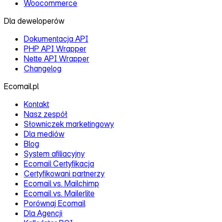
Woocommerce
Dla deweloperów
Dokumentacja API
PHP API Wrapper
Nette API Wrapper
Changelog
Ecomail.pl
Kontakt
Nasz zespół
Słowniczek marketingowy
Dla mediów
Blog
System afiliacyjny
Ecomail Certyfikacja
Certyfikowani partnerzy
Ecomail vs. Mailchimp
Ecomail vs. Mailerlite
Porównaj Ecomail
Dla Agencji