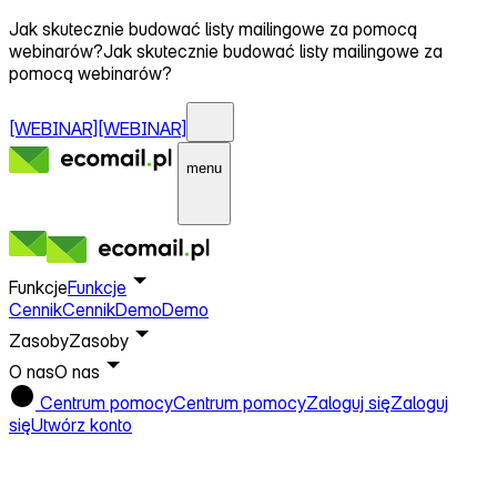
Jak skutecznie budować listy mailingowe za pomocą
webinarów?
Jak skutecznie budować listy mailingowe za
pomocą webinarów?
[WEBINAR]
[WEBINAR]
menu
Funkcje
Funkcje
Cennik
Cennik
Demo
Demo
Zasoby
Zasoby
O nas
O nas
Centrum pomocy
Centrum pomocy
Zaloguj się
Zaloguj
się
Utwórz konto