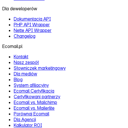
Dla deweloperów
Dokumentacja API
PHP API Wrapper
Nette API Wrapper
Changelog
Ecomail.pl
Kontakt
Nasz zespół
Słowniczek marketingowy
Dla mediów
Blog
System afiliacyjny
Ecomail Certyfikacja
Certyfikowani partnerzy
Ecomail vs. Mailchimp
Ecomail vs. Mailerlite
Porównaj Ecomail
Dla Agencji
Kalkulator ROI