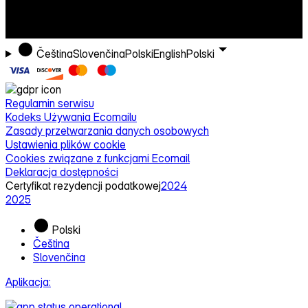
Čeština
Slovenčina
Polski
English
Polski
Regulamin serwisu
Kodeks Używania Ecomailu
Zasady przetwarzania danych osobowych
Ustawienia plików cookie
Cookies związane z funkcjami Ecomail
Deklaracja dostępności
Certyfikat rezydencji podatkowej
2024
2025
Polski
Čeština
Slovenčina
Aplikacja: