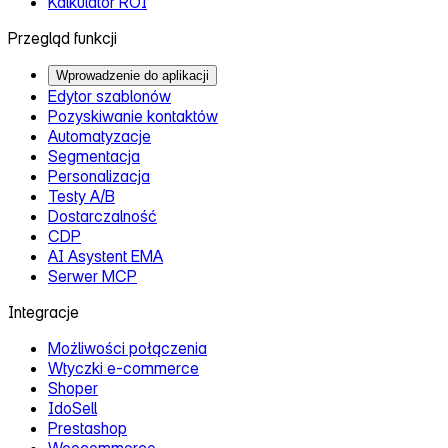
Kalkulator ROI
Przegląd funkcji
Wprowadzenie do aplikacji
Edytor szablonów
Pozyskiwanie kontaktów
Automatyzacje
Segmentacja
Personalizacja
Testy A/B
Dostarczalność
CDP
AI Asystent EMA
Serwer MCP
Integracje
Możliwości połączenia
Wtyczki e‑commerce
Shoper
IdoSell
Prestashop
Woocommerce