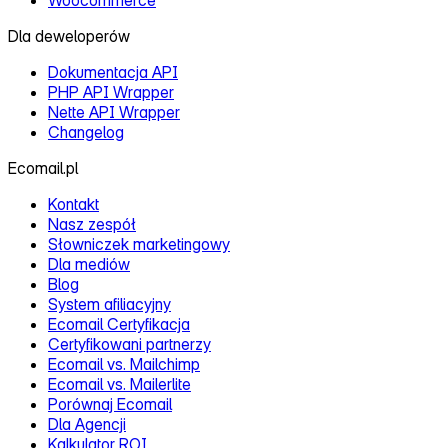
Dla deweloperów
Dokumentacja API
PHP API Wrapper
Nette API Wrapper
Changelog
Ecomail.pl
Kontakt
Nasz zespół
Słowniczek marketingowy
Dla mediów
Blog
System afiliacyjny
Ecomail Certyfikacja
Certyfikowani partnerzy
Ecomail vs. Mailchimp
Ecomail vs. Mailerlite
Porównaj Ecomail
Dla Agencji
Kalkulator ROI