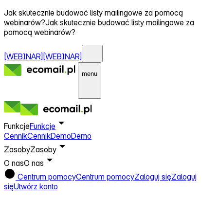
Jak skutecznie budować listy mailingowe za pomocą
webinarów?
Jak skutecznie budować listy mailingowe za
pomocą webinarów?
[WEBINAR]
[WEBINAR]
menu
Funkcje
Funkcje
Cennik
Cennik
Demo
Demo
Zasoby
Zasoby
O nas
O nas
Centrum pomocy
Centrum pomocy
Zaloguj się
Zaloguj
się
Utwórz konto
Słowniczek
marketingowy