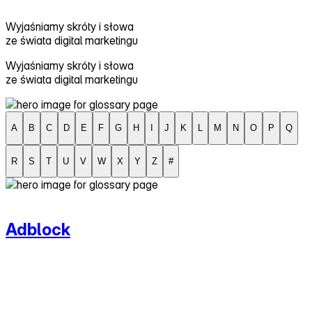
Wyjaśniamy skróty i słowa
ze świata digital marketingu
Wyjaśniamy skróty i słowa
ze świata digital marketingu
A
B
C
D
E
F
G
H
I
J
K
L
M
N
O
P
Q
R
S
T
U
V
W
X
Y
Z
#
A
Adblock