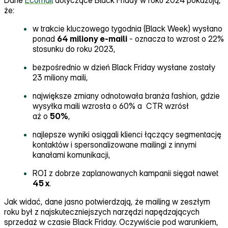
Dane
Ecomail
dotyczące Black Friday w roku 2024 pokazują,
że:
w trakcie kluczowego tygodnia (Black Week) wysłano
ponad
64 miliony e‑maili
‑ oznacza to wzrost o 22%
stosunku do roku 2023,
bezpośrednio w dzień Black Friday wysłane zostały
23 miliony maili,
największe zmiany odnotowała branża fashion, gdzie
wysyłka maili wzrosła o 60% a CTR wzrósł
aż o
50%
,
najlepsze wyniki osiągali klienci łączący segmentację
kontaktów i spersonalizowane mailingi z innymi
kanałami komunikacji,
ROI z dobrze zaplanowanych kampanii sięgał nawet
45 x
.
Jak widać, dane jasno potwierdzają, że mailing w zeszłym
roku był z najskuteczniejszych narzędzi napędzających
sprzedaż w czasie Black Friday. Oczywiście pod warunkiem,