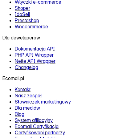
Wtyczki e‑commerce
Shoper
IdoSell
Prestashop
Woocommerce
Dla deweloperów
Dokumentacja API
PHP API Wrapper
Nette API Wrapper
Changelog
Ecomail.pl
Kontakt
Nasz zespół
Słowniczek marketingowy
Dla mediów
Blog
System afiliacyjny
Ecomail Certyfikacja
Certyfikowani partnerzy