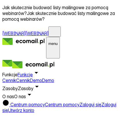
Jak skutecznie budować listy mailingowe za pomocą
webinarów?
Jak skutecznie budować listy mailingowe za
pomocą webinarów?
[WEBINAR]
[WEBINAR]
menu
Funkcje
Funkcje
Cennik
Cennik
Demo
Demo
Zasoby
Zasoby
O nas
O nas
Centrum pomocy
Centrum pomocy
Zaloguj się
Zaloguj
się
Utwórz konto