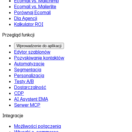
Ecomail vs. Mailchimp
Ecomail vs. Mailerlite
Porównaj Ecomail
Dla Agencji
Kalkulator ROI
Przegląd funkcji
Wprowadzenie do aplikacji
Edytor szablonów
Pozyskiwanie kontaktów
Automatyzacje
Segmentacja
Personalizacja
Testy A/B
Dostarczalność
CDP
AI Asystent EMA
Serwer MCP
Integracje
Możliwości połączenia
Wtyczki e‑commerce