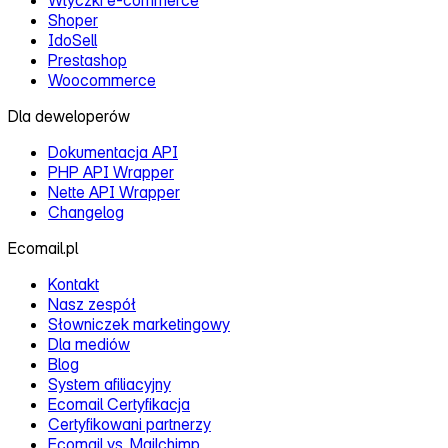
Shoper
IdoSell
Prestashop
Woocommerce
Dla deweloperów
Dokumentacja API
PHP API Wrapper
Nette API Wrapper
Changelog
Ecomail.pl
Kontakt
Nasz zespół
Słowniczek marketingowy
Dla mediów
Blog
System afiliacyjny
Ecomail Certyfikacja
Certyfikowani partnerzy
Ecomail vs. Mailchimp