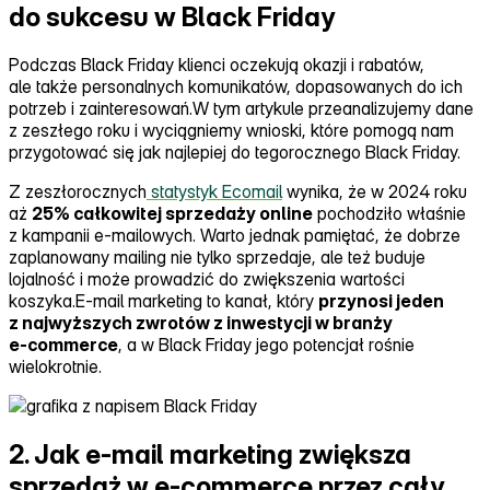
do sukcesu w Black Friday
Podczas Black Friday klienci oczekują okazji i rabatów,
ale także personalnych komunikatów, dopasowanych do ich
potrzeb i zainteresowań.W tym artykule przeanalizujemy dane
z zeszłego roku i wyciągniemy wnioski, które pomogą nam
przygotować się jak najlepiej do tegorocznego Black Friday.
Z zeszłorocznych
statystyk Ecomail
wynika, że w 2024 roku
aż
25% całkowitej sprzedaży online
pochodziło właśnie
z kampanii e‑mailowych. Warto jednak pamiętać, że dobrze
zaplanowany mailing nie tylko sprzedaje, ale też buduje
lojalność i może prowadzić do zwiększenia wartości
koszyka.E‑mail marketing to kanał, który
przynosi jeden
z najwyższych zwrotów z inwestycji w branży
e‑commerce
, a w Black Friday jego potencjał rośnie
wielokrotnie.
2. Jak e-mail marketing zwiększa
sprzedaż w e-commerce przez cały