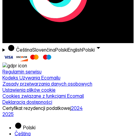
Čeština
Slovenčina
Polski
English
Polski
Regulamin serwisu
Kodeks Używania Ecomailu
Zasady przetwarzania danych osobowych
Ustawienia plików cookie
Cookies związane z funkcjami Ecomail
Deklaracja dostępności
Certyfikat rezydencji podatkowej
2024
2025
Polski
Čeština