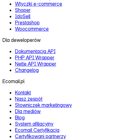
Wtyczki e‑commerce
Shoper
IdoSell
Prestashop
Woocommerce
Dla deweloperów
Dokumentacja API
PHP API Wrapper
Nette API Wrapper
Changelog
Ecomail.pl
Kontakt
Nasz zespół
Słowniczek marketingowy
Dla mediów
Blog
System afiliacyjny
Ecomail Certyfikacja
Certyfikowani partnerzy