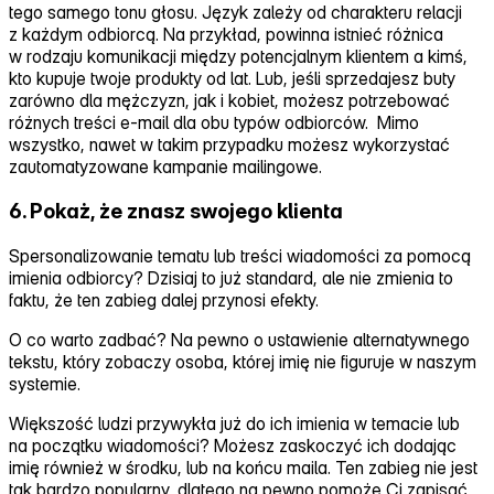
tego samego tonu głosu. Język zależy od charakteru relacji
z każdym odbiorcą. Na przykład, powinna istnieć różnica
w rodzaju komunikacji między potencjalnym klientem a kimś,
kto kupuje twoje produkty od lat. Lub, jeśli sprzedajesz buty
zarówno dla mężczyzn, jak i kobiet, możesz potrzebować
różnych treści e‑mail dla obu typów odbiorców. Mimo
wszystko, nawet w takim przypadku możesz wykorzystać
zautomatyzowane kampanie mailingowe.
6. Pokaż, że znasz swojego klienta
Spersonalizowanie tematu lub treści wiadomości za pomocą
imienia odbiorcy? Dzisiaj to już standard, ale nie zmienia to
faktu, że ten zabieg dalej przynosi efekty.
O co warto zadbać? Na pewno o ustawienie alternatywnego
tekstu, który zobaczy osoba, której imię nie figuruje w naszym
systemie.
Większość ludzi przywykła już do ich imienia w temacie lub
na początku wiadomości? Możesz zaskoczyć ich dodając
imię również w środku, lub na końcu maila. Ten zabieg nie jest
tak bardzo popularny, dlatego na pewno pomoże Ci zapisać