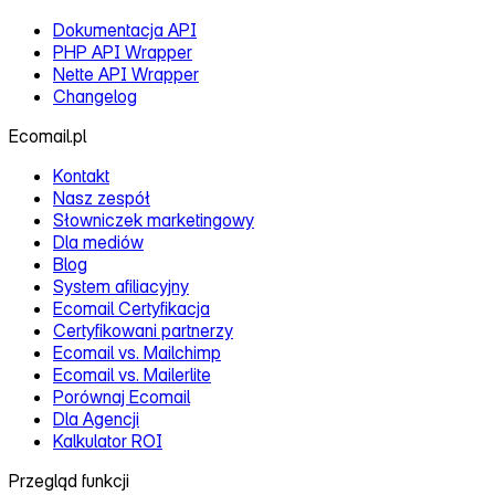
Dokumentacja API
PHP API Wrapper
Nette API Wrapper
Changelog
Ecomail.pl
Kontakt
Nasz zespół
Słowniczek marketingowy
Dla mediów
Blog
System afiliacyjny
Ecomail Certyfikacja
Certyfikowani partnerzy
Ecomail vs. Mailchimp
Ecomail vs. Mailerlite
Porównaj Ecomail
Dla Agencji
Kalkulator ROI
Przegląd funkcji