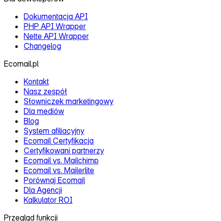
Dokumentacja API
PHP API Wrapper
Nette API Wrapper
Changelog
Ecomail.pl
Kontakt
Nasz zespół
Słowniczek marketingowy
Dla mediów
Blog
System afiliacyjny
Ecomail Certyfikacja
Certyfikowani partnerzy
Ecomail vs. Mailchimp
Ecomail vs. Mailerlite
Porównaj Ecomail
Dla Agencji
Kalkulator ROI
Przegląd funkcji