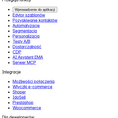
Wprowadzenie do aplikacji
Edytor szablonów
Pozyskiwanie kontaktów
Automatyzacje
Segmentacja
Personalizacja
Testy A/B
Dostarczalność
CDP
AI Asystent EMA
Serwer MCP
Integracje
Możliwości połączenia
Wtyczki e‑commerce
Shoper
IdoSell
Prestashop
Woocommerce
Dla deweloperów