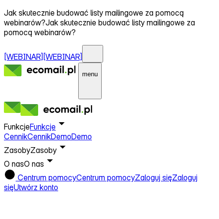
Jak skutecznie budować listy mailingowe za pomocą
webinarów?
Jak skutecznie budować listy mailingowe za
pomocą webinarów?
[WEBINAR]
[WEBINAR]
menu
Funkcje
Funkcje
Cennik
Cennik
Demo
Demo
Zasoby
Zasoby
O nas
O nas
Centrum pomocy
Centrum pomocy
Zaloguj się
Zaloguj
się
Utwórz konto