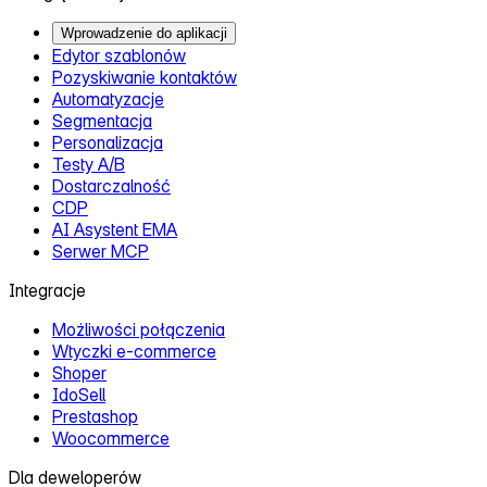
Wprowadzenie do aplikacji
Edytor szablonów
Pozyskiwanie kontaktów
Automatyzacje
Segmentacja
Personalizacja
Testy A/B
Dostarczalność
CDP
AI Asystent EMA
Serwer MCP
Integracje
Możliwości połączenia
Wtyczki e‑commerce
Shoper
IdoSell
Prestashop
Woocommerce
Dla deweloperów