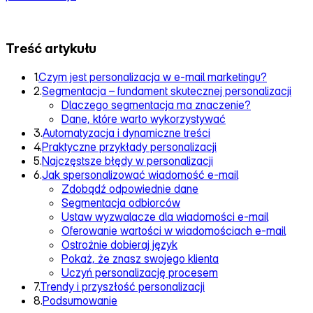
Treść artykułu
1.
Czym jest personalizacja w e-mail marketingu?
2.
Segmentacja – fundament skutecznej personalizacji
Dlaczego segmentacja ma znaczenie?
Dane, które warto wykorzystywać
3.
Automatyzacja i dynamiczne treści
4.
Praktyczne przykłady personalizacji
5.
Najczęstsze błędy w personalizacji
6.
Jak spersonalizować wiadomość e-mail
Zdobądź odpowiednie dane
Segmentacja odbiorców
Ustaw wyzwalacze dla wiadomości e-mail
Oferowanie wartości w wiadomościach e-mail
Ostrożnie dobieraj język
Pokaż, że znasz swojego klienta
Uczyń personalizację procesem
7.
Trendy i przyszłość personalizacji
8.
Podsumowanie