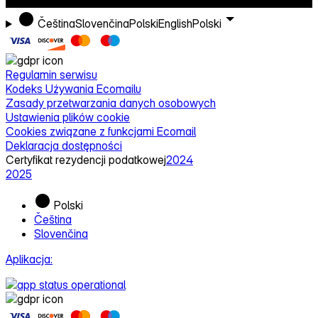
Čeština
Slovenčina
Polski
English
Polski
Regulamin serwisu
Kodeks Używania Ecomailu
Zasady przetwarzania danych osobowych
Ustawienia plików cookie
Cookies związane z funkcjami Ecomail
Deklaracja dostępności
Certyfikat rezydencji podatkowej
2024
2025
Polski
Čeština
Slovenčina
Aplikacja: