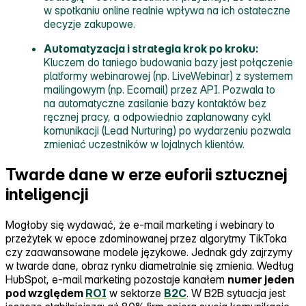
w spotkaniu online realnie wpływa na ich ostateczne
decyzje zakupowe.
Automatyzacja i strategia krok po kroku:
Kluczem do taniego budowania bazy jest połączenie
platformy webinarowej (np. LiveWebinar) z systemem
mailingowym (np. Ecomail) przez API. Pozwala to
na automatyczne zasilanie bazy kontaktów bez
ręcznej pracy, a odpowiednio zaplanowany cykl
komunikacji (Lead Nurturing) po wydarzeniu pozwala
zmieniać uczestników w lojalnych klientów.
Twarde dane w erze euforii sztucznej
inteligencji
Mogłoby się wydawać, że e‑mail marketing i webinary to
przeżytek w epoce zdominowanej przez algorytmy TikToka
czy zaawansowane modele językowe. Jednak gdy zajrzymy
w twarde dane, obraz rynku diametralnie się zmienia. Według
HubSpot, e‑mail marketing pozostaje kanałem
numer jeden
pod względem
ROI
w sektorze
B2C
. W B2B sytuacja jest