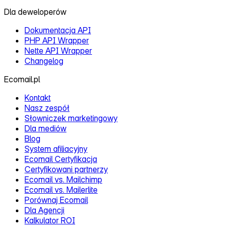
Dla deweloperów
Dokumentacja API
PHP API Wrapper
Nette API Wrapper
Changelog
Ecomail.pl
Kontakt
Nasz zespół
Słowniczek marketingowy
Dla mediów
Blog
System afiliacyjny
Ecomail Certyfikacja
Certyfikowani partnerzy
Ecomail vs. Mailchimp
Ecomail vs. Mailerlite
Porównaj Ecomail
Dla Agencji
Kalkulator ROI