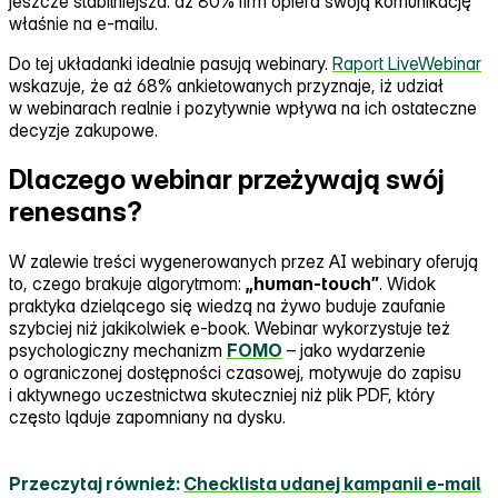
jeszcze stabilniejsza: aż 80% firm opiera swoją komunikację
właśnie na e‑mailu.
Do tej układanki idealnie pasują webinary.
Raport LiveWebinar
wskazuje, że aż 68% ankietowanych przyznaje, iż udział
w webinarach realnie i pozytywnie wpływa na ich ostateczne
decyzje zakupowe.
Dlaczego webinar przeżywają swój
renesans?
W zalewie treści wygenerowanych przez AI webinary oferują
to, czego brakuje algorytmom:
„human‑touch”
. Widok
praktyka dzielącego się wiedzą na żywo buduje zaufanie
szybciej niż jakikolwiek e‑book. Webinar wykorzystuje też
psychologiczny mechanizm
FOMO
– jako wydarzenie
o ograniczonej dostępności czasowej, motywuje do zapisu
i aktywnego uczestnictwa skuteczniej niż plik PDF, który
często ląduje zapomniany na dysku.
Przeczytaj również:
Checklista udanej kampanii e‑mail