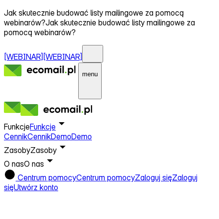
Jak skutecznie budować listy mailingowe za pomocą
webinarów?
Jak skutecznie budować listy mailingowe za
pomocą webinarów?
[WEBINAR]
[WEBINAR]
menu
Funkcje
Funkcje
Cennik
Cennik
Demo
Demo
Zasoby
Zasoby
O nas
O nas
Centrum pomocy
Centrum pomocy
Zaloguj się
Zaloguj
się
Utwórz konto