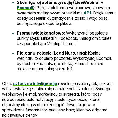
Skonfiguruj automatyzację (LiveWebinar +
Ecomail
):
Połącz platformę webinarową ze swoim
systemem mailingowym przez klucz
API
. Dzięki temu
każdy uczestnik automatycznie zasila Twoją bazę,
bez ręcznego eksportu plików.
Promuj wielokanałowo:
Wykorzystaj bezpłatne
punkty styku: LinkedIn, Facebook, Instagram Stories
czy portale typu Meetup i Luma.
Pielęgnuj relacje (Lead Nurturing):
Koniec
webinaru to dopiero początek. Wykorzystaj Ecomail,
by dostarczać dalszą wartość, zamiast od razu
stawiać na nachalną sprzedaż.
Choć
sztuczna inteligencja
rewolucjonizuje rynek, sukces
w biznesie wciąż opiera się na relacjach i zaufaniu. Synergia
webinarów i e‑mail marketingu to strategia, która łączy
nowoczesną automatyzację z autentycznością, której
algorytmy nie są w stanie zastąpić. Inwestując w te
sprawdzone fundamenty, budujesz bazę klientów odporną
na chwilowe trendy.