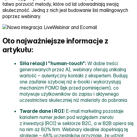
łatwo porzucić metody, które od lat udowadniają swoją
skuteczność. Jedną z nich jest budowanie list mailingowych
poprzez webinary.
Oto najważniejsze informacje z
artykułu:
Siła relacji i "human‑touch":
W dobie treści
generowanych przez AI, webinary oferują unikalną
wartość – autentyczny kontakt z ekspertem. Budują
one zaufanie szybciej niż e‑booki i wykorzystują
mechanizm FOMO (lęk przed pominięciem), co
motywuje użytkowników do zapisu i aktywnego
uczestnictwa skuteczniej niż materiały do pobrania.
Twarde dane i ROI:
E‑mail marketing pozostaje
kanałem numer jeden pod względem zwrotu
z inwestycji (ROI) w sektorze B2C, a w B2B opiera się
na nim aż 80% firm. Webinary idealnie dopełniają tę
strategię – 68% uczestników przyznaje, że udział