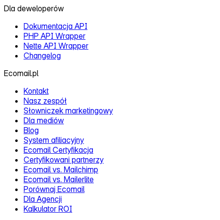
Dla deweloperów
Dokumentacja API
PHP API Wrapper
Nette API Wrapper
Changelog
Ecomail.pl
Kontakt
Nasz zespół
Słowniczek marketingowy
Dla mediów
Blog
System afiliacyjny
Ecomail Certyfikacja
Certyfikowani partnerzy
Ecomail vs. Mailchimp
Ecomail vs. Mailerlite
Porównaj Ecomail
Dla Agencji
Kalkulator ROI