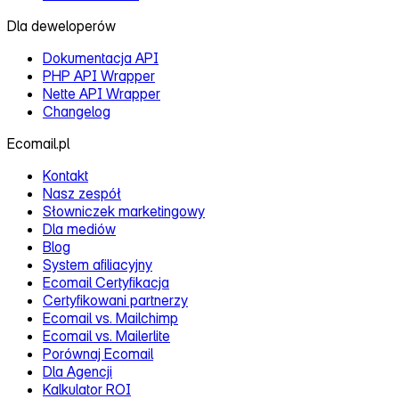
Dla deweloperów
Dokumentacja API
PHP API Wrapper
Nette API Wrapper
Changelog
Ecomail.pl
Kontakt
Nasz zespół
Słowniczek marketingowy
Dla mediów
Blog
System afiliacyjny
Ecomail Certyfikacja
Certyfikowani partnerzy
Ecomail vs. Mailchimp
Ecomail vs. Mailerlite
Porównaj Ecomail
Dla Agencji
Kalkulator ROI