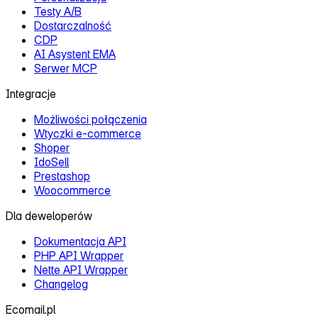
Testy A/B
Dostarczalność
CDP
AI Asystent EMA
Serwer MCP
Integracje
Możliwości połączenia
Wtyczki e‑commerce
Shoper
IdoSell
Prestashop
Woocommerce
Dla deweloperów
Dokumentacja API
PHP API Wrapper
Nette API Wrapper
Changelog
Ecomail.pl