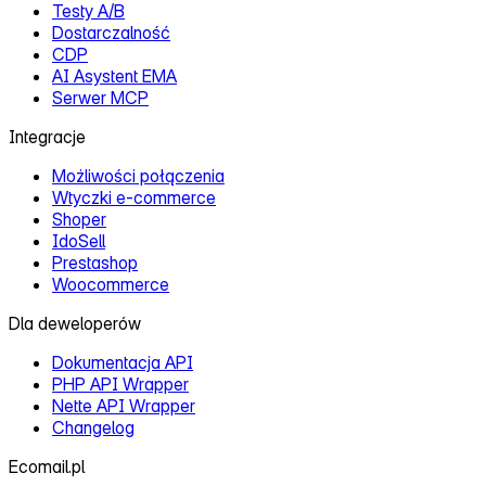
Testy A/B
Dostarczalność
CDP
AI Asystent EMA
Serwer MCP
Integracje
Możliwości połączenia
Wtyczki e‑commerce
Shoper
IdoSell
Prestashop
Woocommerce
Dla deweloperów
Dokumentacja API
PHP API Wrapper
Nette API Wrapper
Changelog
Ecomail.pl