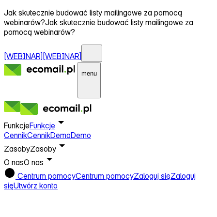
Jak skutecznie budować listy mailingowe za pomocą
webinarów?
Jak skutecznie budować listy mailingowe za
pomocą webinarów?
[WEBINAR]
[WEBINAR]
menu
Funkcje
Funkcje
Cennik
Cennik
Demo
Demo
Zasoby
Zasoby
O nas
O nas
Centrum pomocy
Centrum pomocy
Zaloguj się
Zaloguj
się
Utwórz konto