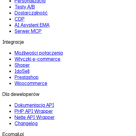
Personalizacja
Testy A/B
Dostarczalność
CDP
AI Asystent EMA
Serwer MCP
Integracje
Możliwości połączenia
Wtyczki e‑commerce
Shoper
IdoSell
Prestashop
Woocommerce
Dla deweloperów
Dokumentacja API
PHP API Wrapper
Nette API Wrapper
Changelog
Ecomail.pl