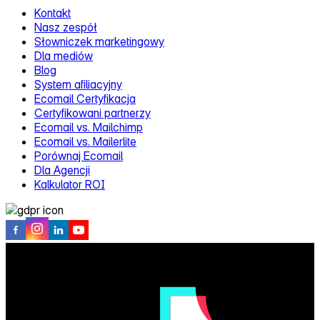
Kontakt
Nasz zespół
Słowniczek marketingowy
Dla mediów
Blog
System afiliacyjny
Ecomail Certyfikacja
Certyfikowani partnerzy
Ecomail vs. Mailchimp
Ecomail vs. Mailerlite
Porównaj Ecomail
Dla Agencji
Kalkulator ROI