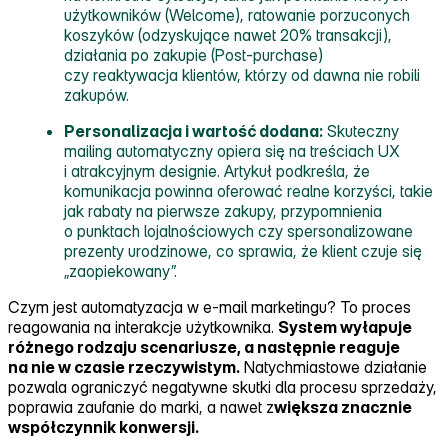
użytkowników (Welcome), ratowanie porzuconych
koszyków (odzyskujące nawet 20% transakcji),
działania po zakupie (Post‑purchase)
czy reaktywacja klientów, którzy od dawna nie robili
zakupów.
Personalizacja i wartość dodana:
Skuteczny
mailing automatyczny opiera się na treściach UX
i atrakcyjnym designie. Artykuł podkreśla, że
komunikacja powinna oferować realne korzyści, takie
jak rabaty na pierwsze zakupy, przypomnienia
o punktach lojalnościowych czy spersonalizowane
prezenty urodzinowe, co sprawia, że klient czuje się
„zaopiekowany”.
Czym jest automatyzacja w e‑mail marketingu? To proces
reagowania na interakcje użytkownika.
System wyłapuje
różnego rodzaju scenariusze, a następnie reaguje
na nie w czasie rzeczywistym.
Natychmiastowe działanie
pozwala ograniczyć negatywne skutki dla procesu sprzedaży,
poprawia zaufanie do marki, a nawet z
większa znacznie
współczynnik konwersji.