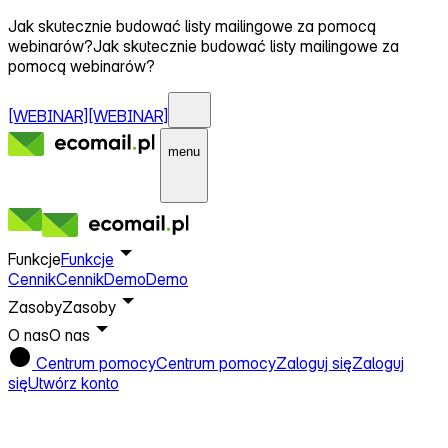
Jak skutecznie budować listy mailingowe za pomocą
webinarów?
Jak skutecznie budować listy mailingowe za
pomocą webinarów?
[WEBINAR]
[WEBINAR]
menu
Funkcje
Funkcje
Cennik
Cennik
Demo
Demo
Zasoby
Zasoby
O nas
O nas
Centrum pomocy
Centrum pomocy
Zaloguj się
Zaloguj
się
Utwórz konto