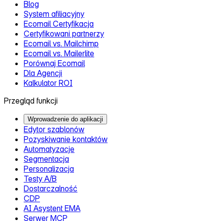
Blog
System afiliacyjny
Ecomail Certyfikacja
Certyfikowani partnerzy
Ecomail vs. Mailchimp
Ecomail vs. Mailerlite
Porównaj Ecomail
Dla Agencji
Kalkulator ROI
Przegląd funkcji
Wprowadzenie do aplikacji
Edytor szablonów
Pozyskiwanie kontaktów
Automatyzacje
Segmentacja
Personalizacja
Testy A/B
Dostarczalność
CDP
AI Asystent EMA
Serwer MCP