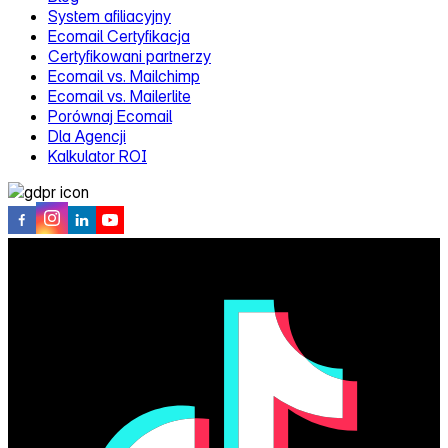
System afiliacyjny
Ecomail Certyfikacja
Certyfikowani partnerzy
Ecomail vs. Mailchimp
Ecomail vs. Mailerlite
Porównaj Ecomail
Dla Agencji
Kalkulator ROI