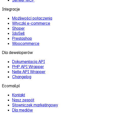
Serwer MCP
Integracje
Możliwości połączenia
Wtyczki e‑commerce
Shoper
IdoSell
Prestashop
Woocommerce
Dla deweloperów
Dokumentacja API
PHP API Wrapper
Nette API Wrapper
Changelog
Ecomail.pl
Kontakt
Nasz zespół
Słowniczek marketingowy
Dla mediów