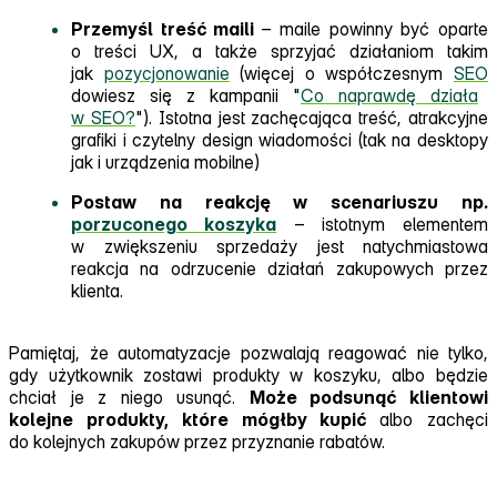
Przemyśl treść maili
– maile powinny być oparte
o treści UX, a także sprzyjać działaniom takim
jak
pozycjonowanie
(więcej o współczesnym
SEO
dowiesz się z kampanii "
Co naprawdę działa
w SEO?
"). Istotna jest zachęcająca treść, atrakcyjne
grafiki i czytelny design wiadomości (tak na desktopy
jak i urządzenia mobilne)
Postaw na reakcję w scenariuszu np.
porzuconego koszyka
– istotnym elementem
w zwiększeniu sprzedaży jest natychmiastowa
reakcja na odrzucenie działań zakupowych przez
klienta.
Pamiętaj, że automatyzacje pozwalają reagować nie tylko,
gdy użytkownik zostawi produkty w koszyku, albo będzie
chciał je z niego usunąć.
Może podsunąć klientowi
kolejne produkty, które mógłby kupić
albo zachęci
do kolejnych zakupów przez przyznanie rabatów.