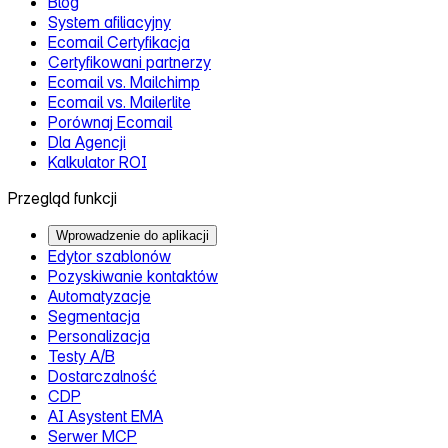
Blog
System afiliacyjny
Ecomail Certyfikacja
Certyfikowani partnerzy
Ecomail vs. Mailchimp
Ecomail vs. Mailerlite
Porównaj Ecomail
Dla Agencji
Kalkulator ROI
Przegląd funkcji
Wprowadzenie do aplikacji
Edytor szablonów
Pozyskiwanie kontaktów
Automatyzacje
Segmentacja
Personalizacja
Testy A/B
Dostarczalność
CDP
AI Asystent EMA
Serwer MCP