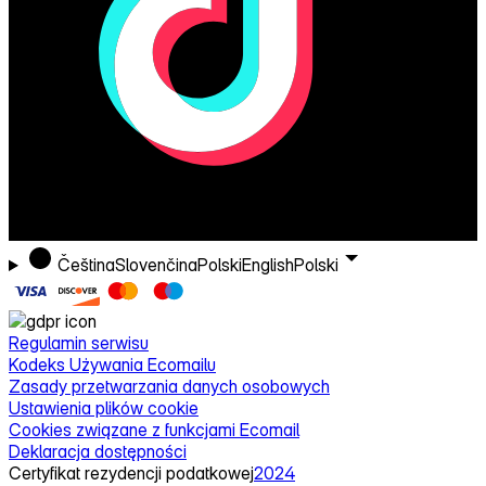
Čeština
Slovenčina
Polski
English
Polski
Regulamin serwisu
Kodeks Używania Ecomailu
Zasady przetwarzania danych osobowych
Ustawienia plików cookie
Cookies związane z funkcjami Ecomail
Deklaracja dostępności
Certyfikat rezydencji podatkowej
2024