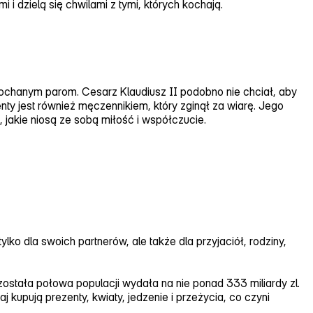
i i dzielą się chwilami z tymi, których kochają.
ochanym parom. Cesarz Klaudiusz II podobno nie chciał, aby
nty jest również męczennikiem, który zginął za wiarę. Jego
, jakie niosą ze sobą miłość i współczucie.
lko dla swoich partnerów, ale także dla przyjaciół, rodziny,
stała połowa populacji wydała na nie ponad 333 miliardy zl.
 kupują prezenty, kwiaty, jedzenie i przeżycia, co czyni