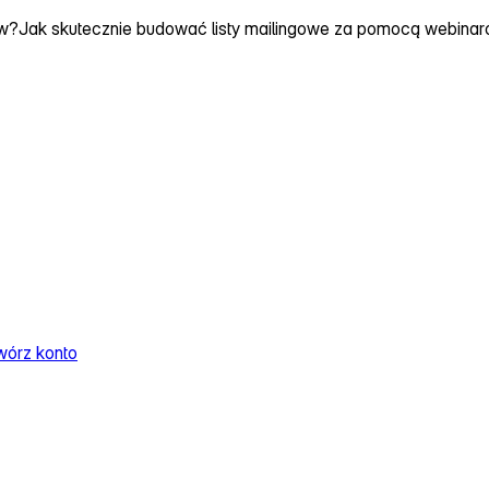
ów?
Jak skutecznie budować listy mailingowe za pomocą webina
wórz konto