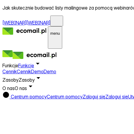
Jak skutecznie budować listy mailingowe za pomocą webinar
[WEBINAR]
[WEBINAR]
menu
Funkcje
Funkcje
Cennik
Cennik
Demo
Demo
Zasoby
Zasoby
O nas
O nas
Centrum pomocy
Centrum pomocy
Zaloguj się
Zaloguj się
Ut