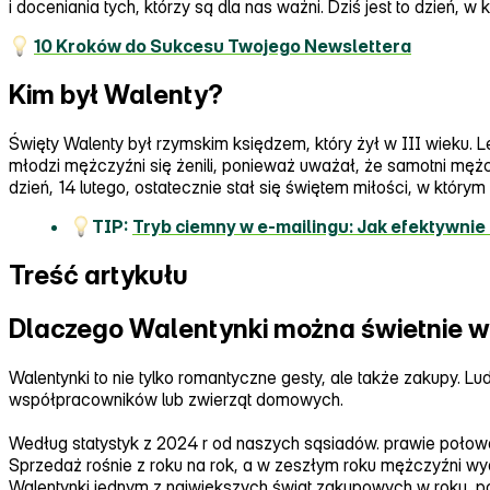
i doceniania tych, którzy są dla nas ważni. Dziś jest to dzień, w
10 Kroków do Sukcesu Twojego Newslettera
Kim był Walenty?
Święty Walenty był rzymskim księdzem, który żył w III wieku
młodzi mężczyźni się żenili, ponieważ uważał, że samotni mężcz
dzień, 14 lutego, ostatecznie stał się świętem miłości, w który
TIP:
Tryb ciemny w e‑mailingu: Jak efektywnie
Treść artykułu
Dlaczego Walentynki można świetnie w
Walentynki to nie tylko romantyczne gesty, ale także zakupy. Lu
współpracowników lub zwierząt domowych.
Według statystyk z 2024 r od naszych sąsiadów. prawie połowa
Sprzedaż rośnie z roku na rok, a w zeszłym roku mężczyźni wydal
Walentynki jednym z największych świąt zakupowych w roku, 