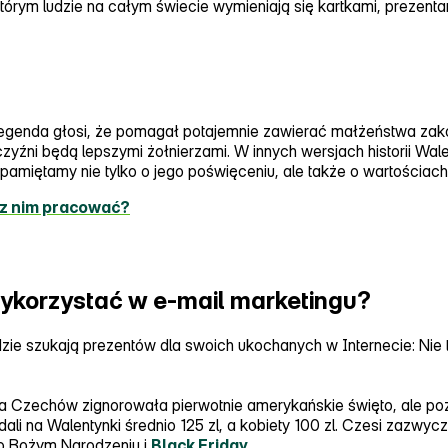
 którym ludzie na całym świecie wymieniają się kartkami, prezentam
. Legenda głosi, że pomagał potajemnie zawierać małżeństwa zak
yźni będą lepszymi żołnierzami. W innych wersjach historii Wale
m pamiętamy nie tylko o jego poświęceniu, ale także o wartościach
 z nim pracować?
ykorzystać w e-mail marketingu?
dzie szukają prezentów dla swoich ukochanych w Internecie: Nie ty
 Czechów zignorowała pierwotnie amerykańskie święto, ale pozo
i na Walentynki średnio 125 zl, a kobiety 100 zl. Czesi zazwyczaj
po Bożym Narodzeniu i
Black Friday
.