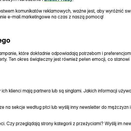
nóstwem komunikatów reklamowych, ważne jest, aby wyróżnić swo
anie e‑mail marketingowe na czas z naszą pomocą!
ego
panie, które dokładnie odpowiadają potrzebom i preferencjom po
ferty. Ten okres świąteczny jest również pełen emocji, co stan
h klienci mają partnera lub są singlami. Jakich informacji uży
terze na sekcje według płci lub wyślij inny newsletter do mężczyz
i. Czy przeglądają strony kategorii z przeżyciami? Wyślij im new