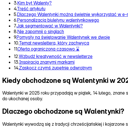
3.
Kim był Walenty?
4.
Treść artykułu
5.
Dlaczego Walentynki można świetnie wykorzystać w e-
6.
Personalizacja biuletynu walentynkowego
7.
Jak segmentować w Walentynki?
8.
Nie zapomnij o singlach
9.
Pomysły na świętowanie Walentynek we dwoje
10.
Temat newslettera, który zachwyca
11.
Oferta ograniczona czasowo ⌛
12.
Wzbudź kreatywność w newsletterze
13.
Inspiracja znanymi markami
14.
Zaskocz czymś zupełnie odwrotnym
Kiedy obchodzone są Walentynki w 20
Walentynki w 2025 roku przypadają w piątek, 14 lutego, znane 
do ukochanej osoby.
Dlaczego obchodzone są Walentynki?
Walentynki wywodzą się z tradycji chrześcijańskiej i kojarzone 