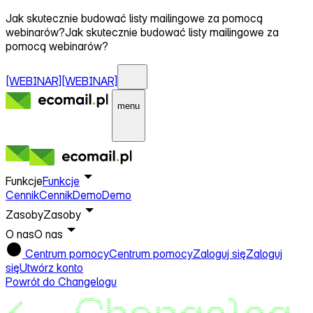
Jak skutecznie budować listy mailingowe za pomocą
webinarów?
Jak skutecznie budować listy mailingowe za
pomocą webinarów?
[WEBINAR]
[WEBINAR]
menu
Funkcje
Funkcje
Cennik
Cennik
Demo
Demo
Zasoby
Zasoby
O nas
O nas
Centrum pomocy
Centrum pomocy
Zaloguj się
Zaloguj
się
Utwórz konto
Powrót do Changelogu