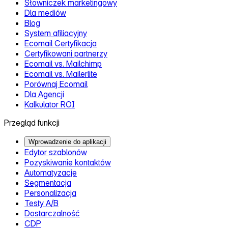
Słowniczek marketingowy
Dla mediów
Blog
System afiliacyjny
Ecomail Certyfikacja
Certyfikowani partnerzy
Ecomail vs. Mailchimp
Ecomail vs. Mailerlite
Porównaj Ecomail
Dla Agencji
Kalkulator ROI
Przegląd funkcji
Wprowadzenie do aplikacji
Edytor szablonów
Pozyskiwanie kontaktów
Automatyzacje
Segmentacja
Personalizacja
Testy A/B
Dostarczalność
CDP