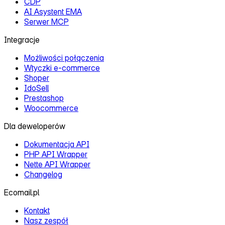
CDP
AI Asystent EMA
Serwer MCP
Integracje
Możliwości połączenia
Wtyczki e‑commerce
Shoper
IdoSell
Prestashop
Woocommerce
Dla deweloperów
Dokumentacja API
PHP API Wrapper
Nette API Wrapper
Changelog
Ecomail.pl
Kontakt
Nasz zespół