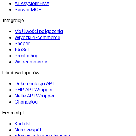
AI Asystent EMA
Serwer MCP
Integracje
Możliwości połączenia
Wtyczki e‑commerce
Shoper
IdoSell
Prestashop
Woocommerce
Dla deweloperów
Dokumentacja API
PHP API Wrapper
Nette API Wrapper
Changelog
Ecomail.pl
Kontakt
Nasz zespół
Słowniczek marketingowy