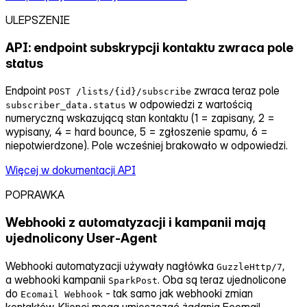
ULEPSZENIE
API: endpoint subskrypcji kontaktu zwraca pole
status
Endpoint
zwraca teraz pole
POST /lists/{id}/subscribe
w odpowiedzi z wartością
subscriber_data.status
numeryczną wskazującą stan kontaktu (1 = zapisany, 2 =
wypisany, 4 = hard bounce, 5 = zgłoszenie spamu, 6 =
niepotwierdzone). Pole wcześniej brakowało w odpowiedzi.
Więcej w dokumentacji API
POPRAWKA
Webhooki z automatyzacji i kampanii mają
ujednolicony User‑Agent
Webhooki automatyzacji używały nagłówka
,
GuzzleHttp/7
a webhooki kampanii
. Oba są teraz ujednolicone
SparkPost
do
‑ tak samo jak webhooki zmian
Ecomail Webhook
kontaktów. Klienci mogą umieszczać żądania Ecomail