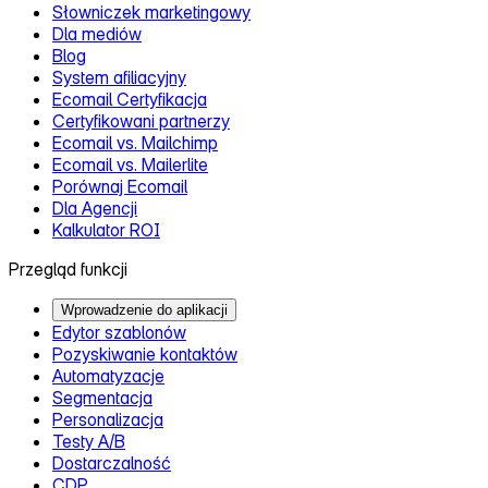
Słowniczek marketingowy
Dla mediów
Blog
System afiliacyjny
Ecomail Certyfikacja
Certyfikowani partnerzy
Ecomail vs. Mailchimp
Ecomail vs. Mailerlite
Porównaj Ecomail
Dla Agencji
Kalkulator ROI
Przegląd funkcji
Wprowadzenie do aplikacji
Edytor szablonów
Pozyskiwanie kontaktów
Automatyzacje
Segmentacja
Personalizacja
Testy A/B
Dostarczalność
CDP