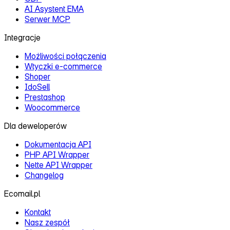
AI Asystent EMA
Serwer MCP
Integracje
Możliwości połączenia
Wtyczki e‑commerce
Shoper
IdoSell
Prestashop
Woocommerce
Dla deweloperów
Dokumentacja API
PHP API Wrapper
Nette API Wrapper
Changelog
Ecomail.pl
Kontakt
Nasz zespół