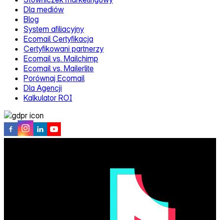
Dla mediów
Blog
System afiliacyjny
Ecomail Certyfikacja
Certyfikowani partnerzy
Ecomail vs. Mailchimp
Ecomail vs. Mailerlite
Porównaj Ecomail
Dla Agencji
Kalkulator ROI