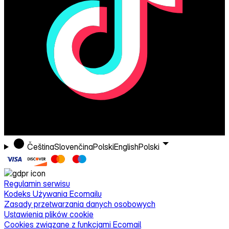
Čeština
Slovenčina
Polski
English
Polski
Regulamin serwisu
Kodeks Używania Ecomailu
Zasady przetwarzania danych osobowych
Ustawienia plików cookie
Cookies związane z funkcjami Ecomail