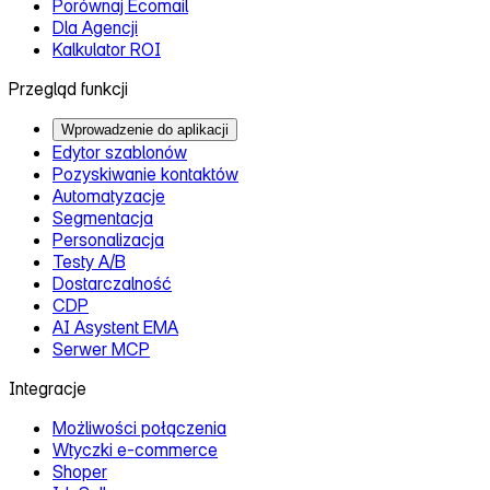
Porównaj Ecomail
Dla Agencji
Kalkulator ROI
Przegląd funkcji
Wprowadzenie do aplikacji
Edytor szablonów
Pozyskiwanie kontaktów
Automatyzacje
Segmentacja
Personalizacja
Testy A/B
Dostarczalność
CDP
AI Asystent EMA
Serwer MCP
Integracje
Możliwości połączenia
Wtyczki e‑commerce
Shoper