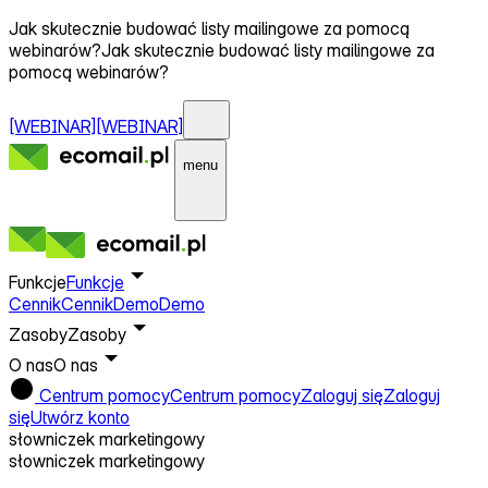
Jak skutecznie budować listy mailingowe za pomocą
webinarów?
Jak skutecznie budować listy mailingowe za
pomocą webinarów?
[WEBINAR]
[WEBINAR]
menu
Funkcje
Funkcje
Cennik
Cennik
Demo
Demo
Zasoby
Zasoby
O nas
O nas
Centrum pomocy
Centrum pomocy
Zaloguj się
Zaloguj
się
Utwórz konto
słowniczek marketingowy
słowniczek marketingowy