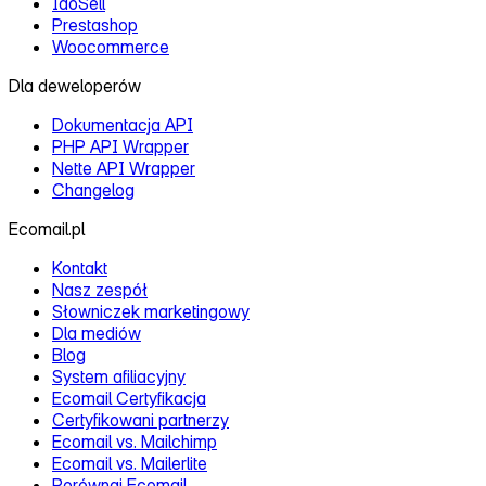
IdoSell
Prestashop
Woocommerce
Dla deweloperów
Dokumentacja API
PHP API Wrapper
Nette API Wrapper
Changelog
Ecomail.pl
Kontakt
Nasz zespół
Słowniczek marketingowy
Dla mediów
Blog
System afiliacyjny
Ecomail Certyfikacja
Certyfikowani partnerzy
Ecomail vs. Mailchimp
Ecomail vs. Mailerlite
Porównaj Ecomail