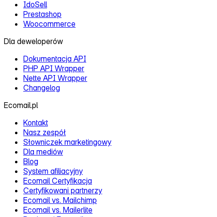
IdoSell
Prestashop
Woocommerce
Dla deweloperów
Dokumentacja API
PHP API Wrapper
Nette API Wrapper
Changelog
Ecomail.pl
Kontakt
Nasz zespół
Słowniczek marketingowy
Dla mediów
Blog
System afiliacyjny
Ecomail Certyfikacja
Certyfikowani partnerzy
Ecomail vs. Mailchimp
Ecomail vs. Mailerlite