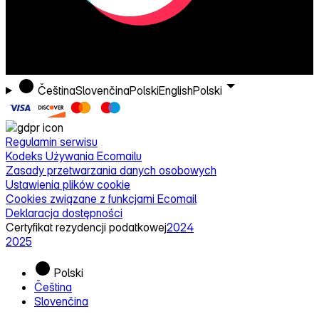
Čeština
Slovenčina
Polski
English
Polski
Regulamin serwisu
Kodeks Używania Ecomailu
Zasady przetwarzania danych osobowych
Ustawienia plików cookie
Cookies związane z funkcjami Ecomail
Deklaracja dostępności
Certyfikat rezydencji podatkowej
2024
2025
Polski
Čeština
Slovenčina