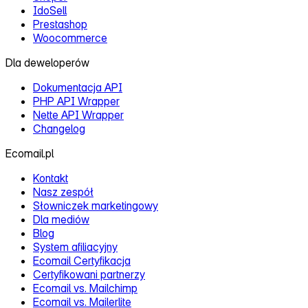
IdoSell
Prestashop
Woocommerce
Dla deweloperów
Dokumentacja API
PHP API Wrapper
Nette API Wrapper
Changelog
Ecomail.pl
Kontakt
Nasz zespół
Słowniczek marketingowy
Dla mediów
Blog
System afiliacyjny
Ecomail Certyfikacja
Certyfikowani partnerzy
Ecomail vs. Mailchimp
Ecomail vs. Mailerlite