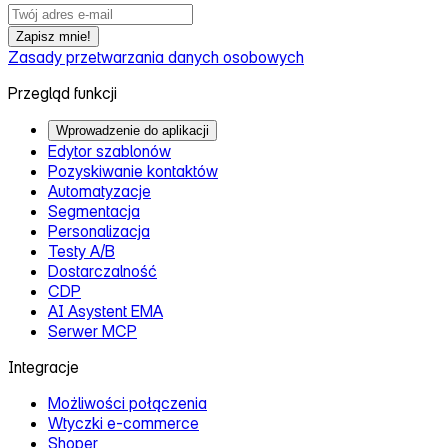
Zapisz mnie!
Zasady przetwarzania danych osobowych
Przegląd funkcji
Wprowadzenie do aplikacji
Edytor szablonów
Pozyskiwanie kontaktów
Automatyzacje
Segmentacja
Personalizacja
Testy A/B
Dostarczalność
CDP
AI Asystent EMA
Serwer MCP
Integracje
Możliwości połączenia
Wtyczki e‑commerce
Shoper