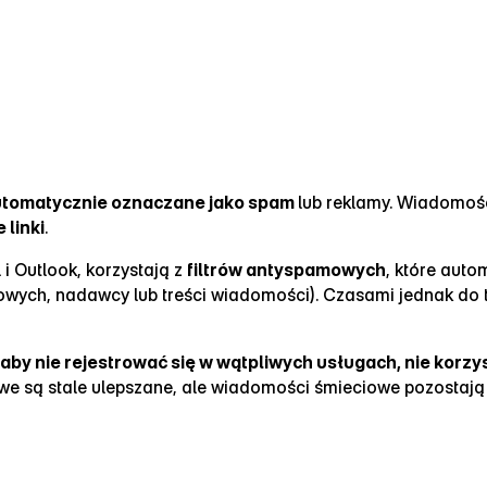
 automatycznie oznaczane jako spam
lub reklamy. Wiadomoś
 linki
.
 i Outlook, korzystają z
filtrów antyspamowych
, które aut
czowych, nadawcy lub treści wiadomości). Czasami jednak do
ę, aby nie rejestrować się w wątpliwych usługach, nie korz
owe są stale ulepszane, ale wiadomości śmieciowe pozostaj