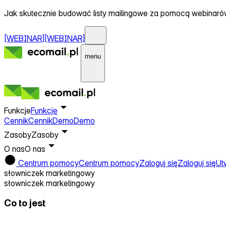
Jak skutecznie budować listy mailingowe za pomocą webinar
[WEBINAR]
[WEBINAR]
menu
Funkcje
Funkcje
Cennik
Cennik
Demo
Demo
Zasoby
Zasoby
O nas
O nas
Centrum pomocy
Centrum pomocy
Zaloguj się
Zaloguj się
Ut
słowniczek marketingowy
słowniczek marketingowy
Co to jest
Junk mail