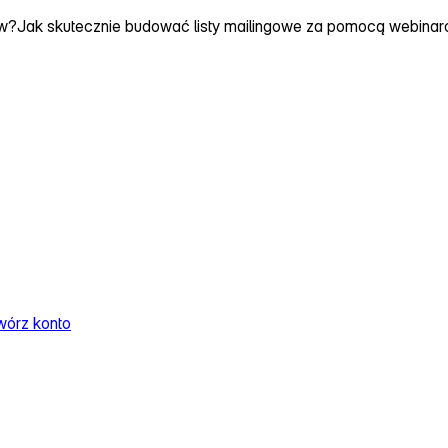
ów?
Jak skutecznie budować listy mailingowe za pomocą webina
wórz konto