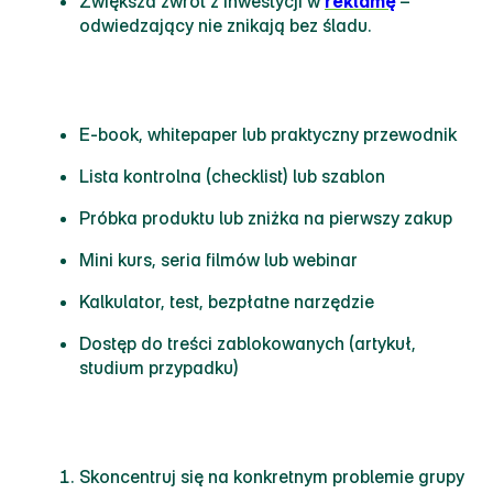
Zwiększa zwrot z inwestycji w
reklamę
–
odwiedzający nie znikają bez śladu.
Przykłady skutecznych lead magnetów
E‑book, whitepaper lub praktyczny przewodnik
Lista kontrolna (checklist) lub szablon
Próbka produktu lub zniżka na pierwszy zakup
Mini kurs, seria filmów lub webinar
Kalkulator, test, bezpłatne narzędzie
Dostęp do treści zablokowanych (artykuł,
studium przypadku)
Jak stworzyć magnes na leady, który konwertuje
Skoncentruj się na konkretnym problemie grupy