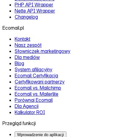
PHP API Wrapper
Nette API Wrapper
Changelog
Ecomail.pl
Kontakt
Nasz zespół
Słowniczek marketingowy
Dla mediów
Blog
System afiliacyjny
Ecomail Certyfikacja
Certyfikowani partnerzy
Ecomail vs. Mailchimp
Ecomail vs. Mailerlite
Porównaj Ecomail
Dla Agencji
Kalkulator ROI
Przegląd funkcji
Wprowadzenie do aplikacji