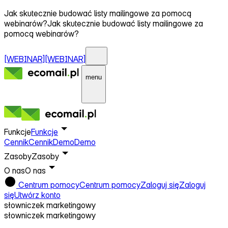
Jak skutecznie budować listy mailingowe za pomocą
webinarów?
Jak skutecznie budować listy mailingowe za
pomocą webinarów?
[WEBINAR]
[WEBINAR]
menu
Funkcje
Funkcje
Cennik
Cennik
Demo
Demo
Zasoby
Zasoby
O nas
O nas
Centrum pomocy
Centrum pomocy
Zaloguj się
Zaloguj
się
Utwórz konto
słowniczek marketingowy
słowniczek marketingowy