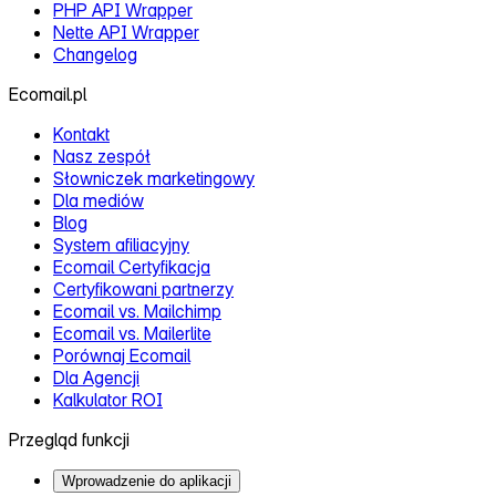
PHP API Wrapper
Nette API Wrapper
Changelog
Ecomail.pl
Kontakt
Nasz zespół
Słowniczek marketingowy
Dla mediów
Blog
System afiliacyjny
Ecomail Certyfikacja
Certyfikowani partnerzy
Ecomail vs. Mailchimp
Ecomail vs. Mailerlite
Porównaj Ecomail
Dla Agencji
Kalkulator ROI
Przegląd funkcji
Wprowadzenie do aplikacji