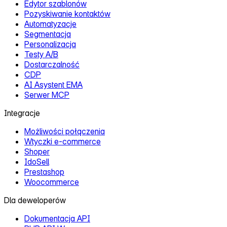
Edytor szablonów
Pozyskiwanie kontaktów
Automatyzacje
Segmentacja
Personalizacja
Testy A/B
Dostarczalność
CDP
AI Asystent EMA
Serwer MCP
Integracje
Możliwości połączenia
Wtyczki e‑commerce
Shoper
IdoSell
Prestashop
Woocommerce
Dla deweloperów
Dokumentacja API