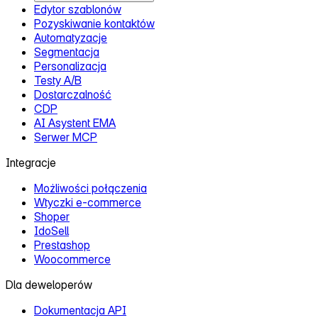
Edytor szablonów
Pozyskiwanie kontaktów
Automatyzacje
Segmentacja
Personalizacja
Testy A/B
Dostarczalność
CDP
AI Asystent EMA
Serwer MCP
Integracje
Możliwości połączenia
Wtyczki e‑commerce
Shoper
IdoSell
Prestashop
Woocommerce
Dla deweloperów
Dokumentacja API