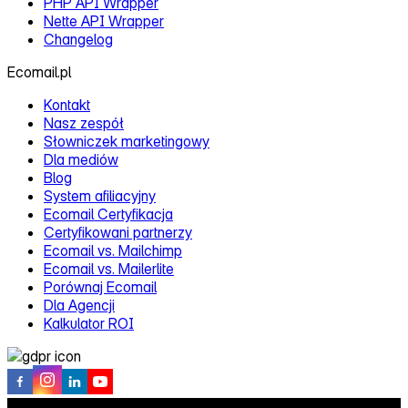
PHP API Wrapper
Nette API Wrapper
Changelog
Ecomail.pl
Kontakt
Nasz zespół
Słowniczek marketingowy
Dla mediów
Blog
System afiliacyjny
Ecomail Certyfikacja
Certyfikowani partnerzy
Ecomail vs. Mailchimp
Ecomail vs. Mailerlite
Porównaj Ecomail
Dla Agencji
Kalkulator ROI