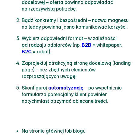
docelowej – oferta powinna odpowiadać
na rzeczywistą potrzebę.
Bądź konkretny i bezpośredni – nazwa magnesu
na leady powinna jasno komunikować korzyści.
Wybierz odpowiedni format – w zależności
od rodzaju odbiorców (np.
B2B
= whitepaper,
B2C
= rabat).
Zaprojektuj atrakcyjną stronę docelową (landing
page) – bez zbędnych elementów
rozpraszających uwagę.
Skonfiguruj
automatyzację
– po wypełnieniu
formularza potencjalny klient powinien
natychmiast otrzymać obiecane treści.
Gdzie umieścić magnes na leady
Na stronie głównej lub blogu