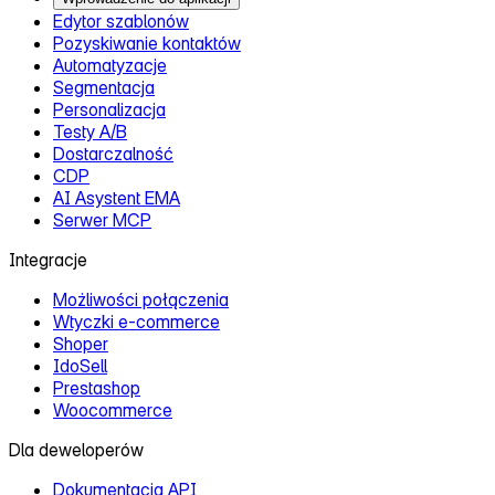
Edytor szablonów
Pozyskiwanie kontaktów
Automatyzacje
Segmentacja
Personalizacja
Testy A/B
Dostarczalność
CDP
AI Asystent EMA
Serwer MCP
Integracje
Możliwości połączenia
Wtyczki e‑commerce
Shoper
IdoSell
Prestashop
Woocommerce
Dla deweloperów
Dokumentacja API