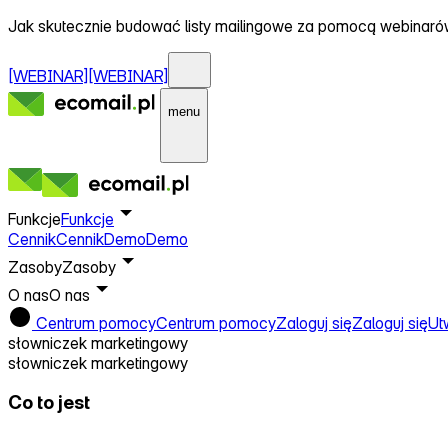
Jak skutecznie budować listy mailingowe za pomocą webinar
[WEBINAR]
[WEBINAR]
menu
Funkcje
Funkcje
Cennik
Cennik
Demo
Demo
Zasoby
Zasoby
O nas
O nas
Centrum pomocy
Centrum pomocy
Zaloguj się
Zaloguj się
Ut
słowniczek marketingowy
słowniczek marketingowy
Co to jest
Powiadomienia push