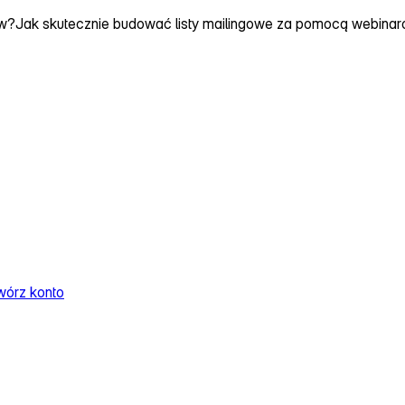
ów?
Jak skutecznie budować listy mailingowe za pomocą webina
wórz konto