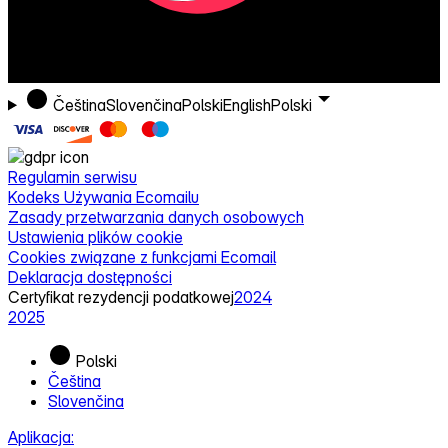
Čeština
Slovenčina
Polski
English
Polski
Regulamin serwisu
Kodeks Używania Ecomailu
Zasady przetwarzania danych osobowych
Ustawienia plików cookie
Cookies związane z funkcjami Ecomail
Deklaracja dostępności
Certyfikat rezydencji podatkowej
2024
2025
Polski
Čeština
Slovenčina
Aplikacja: