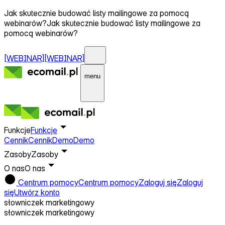
Jak skutecznie budować listy mailingowe za pomocą
webinarów?
Jak skutecznie budować listy mailingowe za
pomocą webinarów?
[WEBINAR]
[WEBINAR]
menu
Funkcje
Funkcje
Cennik
Cennik
Demo
Demo
Zasoby
Zasoby
O nas
O nas
Centrum pomocy
Centrum pomocy
Zaloguj się
Zaloguj
się
Utwórz konto
słowniczek marketingowy
słowniczek marketingowy