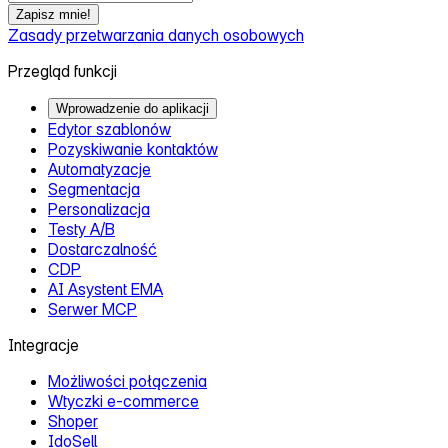
Zapisz mnie!
Zasady przetwarzania danych osobowych
Przegląd funkcji
Wprowadzenie do aplikacji
Edytor szablonów
Pozyskiwanie kontaktów
Automatyzacje
Segmentacja
Personalizacja
Testy A/B
Dostarczalność
CDP
AI Asystent EMA
Serwer MCP
Integracje
Możliwości połączenia
Wtyczki e‑commerce
Shoper
IdoSell