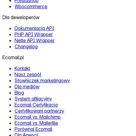
Prestashop
Woocommerce
Dla deweloperów
Dokumentacja API
PHP API Wrapper
Nette API Wrapper
Changelog
Ecomail.pl
Kontakt
Nasz zespół
Słowniczek marketingowy
Dla mediów
Blog
System afiliacyjny
Ecomail Certyfikacja
Certyfikowani partnerzy
Ecomail vs. Mailchimp
Ecomail vs. Mailerlite
Porównaj Ecomail
Dla Agencji