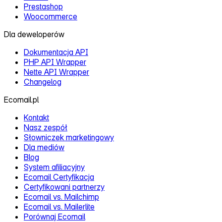
Prestashop
Woocommerce
Dla deweloperów
Dokumentacja API
PHP API Wrapper
Nette API Wrapper
Changelog
Ecomail.pl
Kontakt
Nasz zespół
Słowniczek marketingowy
Dla mediów
Blog
System afiliacyjny
Ecomail Certyfikacja
Certyfikowani partnerzy
Ecomail vs. Mailchimp
Ecomail vs. Mailerlite
Porównaj Ecomail