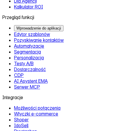
Dla Agencji
Kalkulator ROI
Przegląd funkcji
Wprowadzenie do aplikacji
Edytor szablonów
Pozyskiwanie kontaktów
Automatyzacje
Segmentacja
Personalizacja
Testy A/B
Dostarczalność
CDP
AI Asystent EMA
Serwer MCP
Integracje
Możliwości połączenia
Wtyczki e‑commerce
Shoper
IdoSell