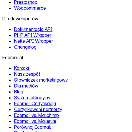
Prestashop
Woocommerce
Dla deweloperów
Dokumentacja API
PHP API Wrapper
Nette API Wrapper
Changelog
Ecomail.pl
Kontakt
Nasz zespół
Słowniczek marketingowy
Dla mediów
Blog
System afiliacyjny
Ecomail Certyfikacja
Certyfikowani partnerzy
Ecomail vs. Mailchimp
Ecomail vs. Mailerlite
Porównaj Ecomail