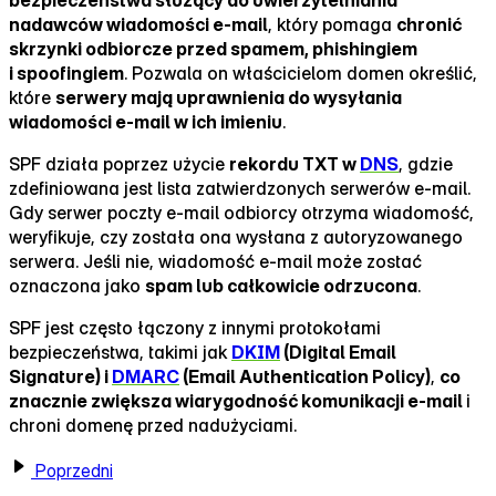
nadawców wiadomości e‑mail
, który pomaga
chronić
skrzynki odbiorcze przed spamem, phishingiem
i spoofingiem
. Pozwala on właścicielom domen określić,
które
serwery mają uprawnienia do wysyłania
wiadomości e‑mail w ich imieniu
.
SPF działa poprzez użycie
rekordu TXT w
DNS
, gdzie
zdefiniowana jest lista zatwierdzonych serwerów e‑mail.
Gdy serwer poczty e‑mail odbiorcy otrzyma wiadomość,
weryfikuje, czy została ona wysłana z autoryzowanego
serwera. Jeśli nie, wiadomość e‑mail może zostać
oznaczona jako
spam lub całkowicie odrzucona
.
SPF jest często łączony z innymi protokołami
bezpieczeństwa, takimi jak
DKIM
(Digital Email
Signature) i
DMARC
(Email Authentication Policy)
,
co
znacznie zwiększa wiarygodność komunikacji e‑mail
i
chroni domenę przed nadużyciami.
Poprzedni