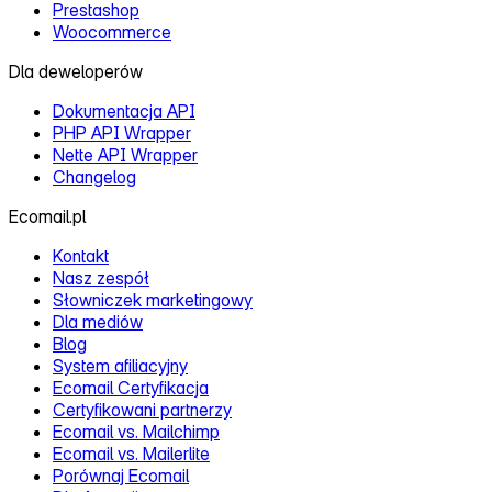
Prestashop
Woocommerce
Dla deweloperów
Dokumentacja API
PHP API Wrapper
Nette API Wrapper
Changelog
Ecomail.pl
Kontakt
Nasz zespół
Słowniczek marketingowy
Dla mediów
Blog
System afiliacyjny
Ecomail Certyfikacja
Certyfikowani partnerzy
Ecomail vs. Mailchimp
Ecomail vs. Mailerlite
Porównaj Ecomail