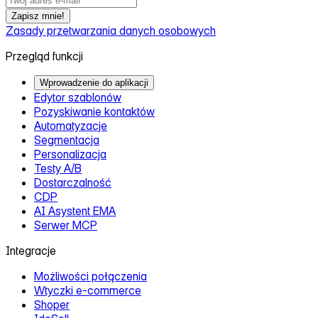
Zapisz mnie!
Zasady przetwarzania danych osobowych
Przegląd funkcji
Wprowadzenie do aplikacji
Edytor szablonów
Pozyskiwanie kontaktów
Automatyzacje
Segmentacja
Personalizacja
Testy A/B
Dostarczalność
CDP
AI Asystent EMA
Serwer MCP
Integracje
Możliwości połączenia
Wtyczki e‑commerce
Shoper