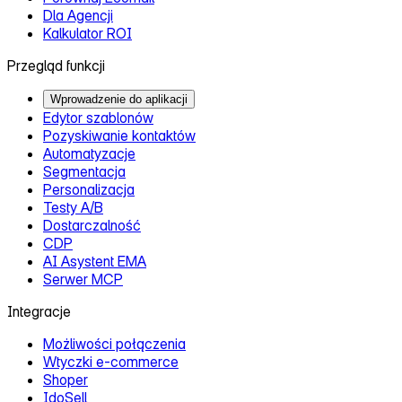
Dla Agencji
Kalkulator ROI
Przegląd funkcji
Wprowadzenie do aplikacji
Edytor szablonów
Pozyskiwanie kontaktów
Automatyzacje
Segmentacja
Personalizacja
Testy A/B
Dostarczalność
CDP
AI Asystent EMA
Serwer MCP
Integracje
Możliwości połączenia
Wtyczki e‑commerce
Shoper
IdoSell