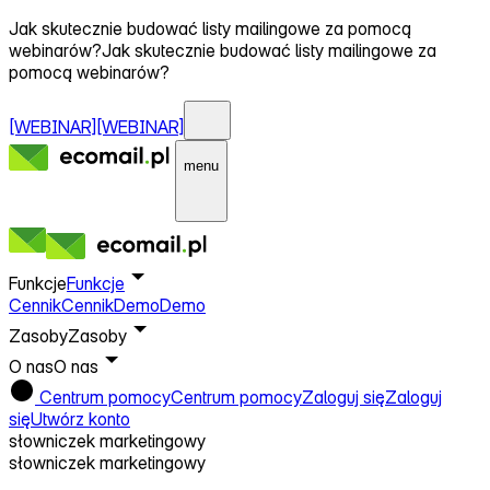
Jak skutecznie budować listy mailingowe za pomocą
webinarów?
Jak skutecznie budować listy mailingowe za
pomocą webinarów?
[WEBINAR]
[WEBINAR]
menu
Funkcje
Funkcje
Cennik
Cennik
Demo
Demo
Zasoby
Zasoby
O nas
O nas
Centrum pomocy
Centrum pomocy
Zaloguj się
Zaloguj
się
Utwórz konto
słowniczek marketingowy
słowniczek marketingowy