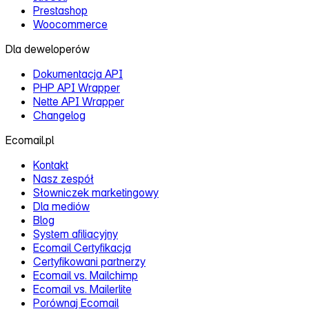
Prestashop
Woocommerce
Dla deweloperów
Dokumentacja API
PHP API Wrapper
Nette API Wrapper
Changelog
Ecomail.pl
Kontakt
Nasz zespół
Słowniczek marketingowy
Dla mediów
Blog
System afiliacyjny
Ecomail Certyfikacja
Certyfikowani partnerzy
Ecomail vs. Mailchimp
Ecomail vs. Mailerlite
Porównaj Ecomail