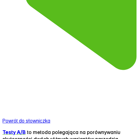
Powrót do słowniczka
Testy A/B
to metoda polegająca na porównywaniu
skuteczności dwóch różnych wariantów narzędzia