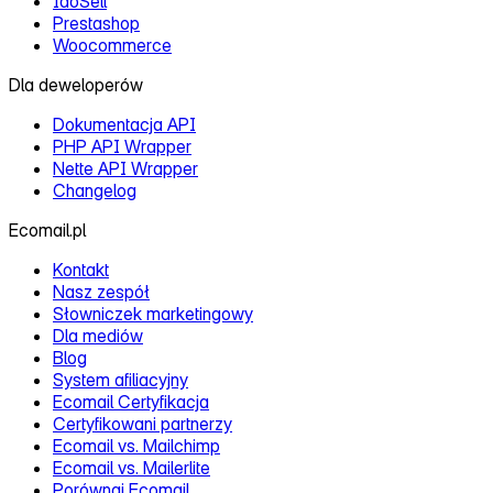
IdoSell
Prestashop
Woocommerce
Dla deweloperów
Dokumentacja API
PHP API Wrapper
Nette API Wrapper
Changelog
Ecomail.pl
Kontakt
Nasz zespół
Słowniczek marketingowy
Dla mediów
Blog
System afiliacyjny
Ecomail Certyfikacja
Certyfikowani partnerzy
Ecomail vs. Mailchimp
Ecomail vs. Mailerlite
Porównaj Ecomail