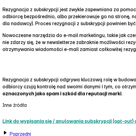
Rezygnacja z subskrypcji jest zwykle zapewniana za pomo
odbiorcę bezpośrednio, albo przekierowuje go na stronę, n
dla nadawcy). Proces rezygnacji z subskrypcji powinien by
Nowoczesne narzędzia do e‑mail marketingu, takie jak cze
nie zdarzy się, że w newsletterze zabraknie możliwości rez
otrzymywania wiadomości e‑mail zamiast całkowitej rezygna
Znaczenie łatwego procesu rezygnacji
Rezygnacja z subskrypcji odgrywa kluczową rolę w budowani
odbiorcy czują kontrolę nad swoimi danymi i tym, co otr
oznaczonych jako spam i szkód dla reputacji marki
.
Inne źródła
Link do wypisania się / anulowania subskrypcji (opt‑out) 
Poprzedni