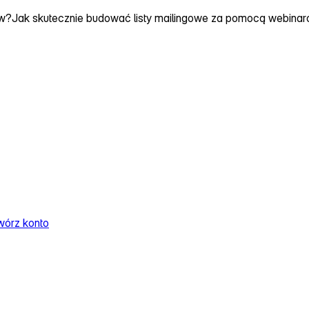
ów?
Jak skutecznie budować listy mailingowe za pomocą webina
wórz konto