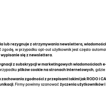
ia lub rezygnuje z otrzymywania newslettera, wiadomośc
ić zgodę, w przypadku opt‑out użytkownik jest często autom
o
wypisanie się z newslettera
.
ezygnacji z subskrypcji w marketingowych wiadomościach e
 przypadku
plików cookie na stronach internetowych
, gdzi
a zachowania zgodności z przepisami takimi jak RODO i C
unikacji
. Firmy powinny szanować
życzenia użytkowników i