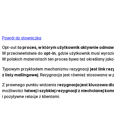
Powrót do słowniczka
Opt‑out
to proces, w którym użytkownik aktywnie odmaw
W przeciwieństwie do
opt‑in
, gdzie użytkownik musi wyraz
W polskich materiałach ten proces bywa też określany jak
Typowym przykładem mechanizmu rezygnacji
jest link r
z listy mailingowej
. Rezygnacja jest również stosowana w
Z prawnego punktu widzenia
rezygnacja jest kluczowa dl
możliwości
łatwej i szybkiej rezygnacji z niechcianej kom
i pozytywne relacje z klientami.
Jak działa wypisanie się z newslettera