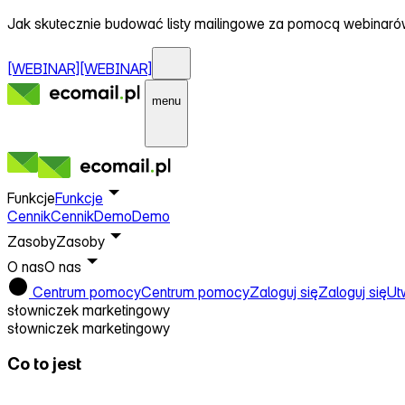
Jak skutecznie budować listy mailingowe za pomocą webinar
[WEBINAR]
[WEBINAR]
menu
Funkcje
Funkcje
Cennik
Cennik
Demo
Demo
Zasoby
Zasoby
O nas
O nas
Centrum pomocy
Centrum pomocy
Zaloguj się
Zaloguj się
Ut
słowniczek marketingowy
słowniczek marketingowy
Co to jest
Opt-out