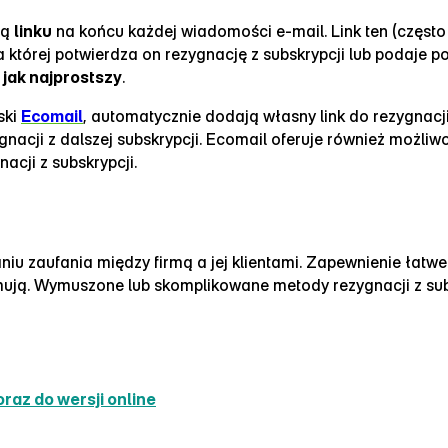
cą
linku
na końcu każdej wiadomości e‑mail. Link ten (często 
a której potwierdza on rezygnację z subskrypcji lub podaje 
ć
jak najprostszy
.
ski
Ecomail
, automatycznie dodają własny link do rezygnacji
ygnacji z dalszej subskrypcji. Ecomail oferuje również możli
cji z subskrypcji.
u zaufania między firmą a jej klientami. Zapewnienie łatwe
zymują. Wymuszone lub skomplikowane metody rezygnacji z s
oraz do wersji online