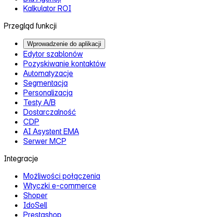
Kalkulator ROI
Przegląd funkcji
Wprowadzenie do aplikacji
Edytor szablonów
Pozyskiwanie kontaktów
Automatyzacje
Segmentacja
Personalizacja
Testy A/B
Dostarczalność
CDP
AI Asystent EMA
Serwer MCP
Integracje
Możliwości połączenia
Wtyczki e‑commerce
Shoper
IdoSell
Prestashop