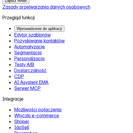
Zapisz mnie!
Zasady przetwarzania danych osobowych
Przegląd funkcji
Wprowadzenie do aplikacji
Edytor szablonów
Pozyskiwanie kontaktów
Automatyzacje
Segmentacja
Personalizacja
Testy A/B
Dostarczalność
CDP
AI Asystent EMA
Serwer MCP
Integracje
Możliwości połączenia
Wtyczki e‑commerce
Shoper
IdoSell