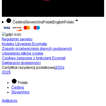
Čeština
Slovenčina
Polski
English
Polski
Regulamin serwisu
Kodeks Używania Ecomailu
Zasady przetwarzania danych osobowych
Ustawienia plików cookie
Cookies związane z funkcjami Ecomail
Deklaracja dostępności
Certyfikat rezydencji podatkowej
2024
2025
Polski
Čeština
Slovenčina
Aplikacja: