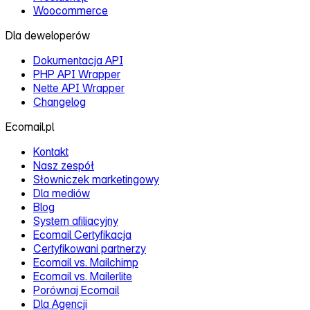
Woocommerce
Dla deweloperów
Dokumentacja API
PHP API Wrapper
Nette API Wrapper
Changelog
Ecomail.pl
Kontakt
Nasz zespół
Słowniczek marketingowy
Dla mediów
Blog
System afiliacyjny
Ecomail Certyfikacja
Certyfikowani partnerzy
Ecomail vs. Mailchimp
Ecomail vs. Mailerlite
Porównaj Ecomail
Dla Agencji