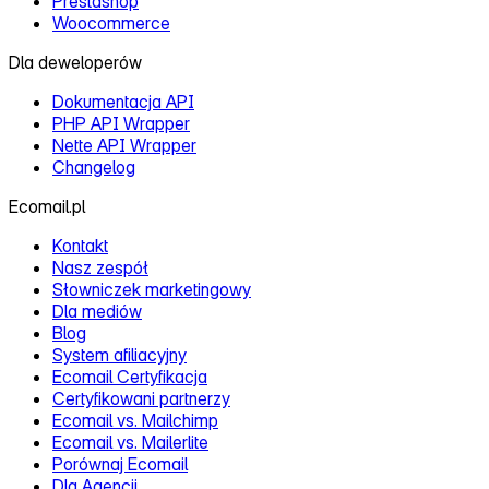
Prestashop
Woocommerce
Dla deweloperów
Dokumentacja API
PHP API Wrapper
Nette API Wrapper
Changelog
Ecomail.pl
Kontakt
Nasz zespół
Słowniczek marketingowy
Dla mediów
Blog
System afiliacyjny
Ecomail Certyfikacja
Certyfikowani partnerzy
Ecomail vs. Mailchimp
Ecomail vs. Mailerlite
Porównaj Ecomail
Dla Agencji