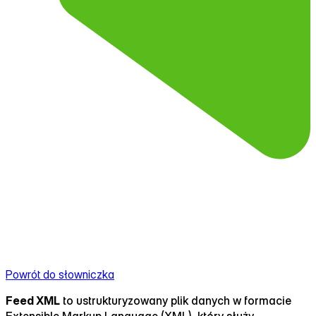
Powrót do słowniczka
Feed XML
to ustrukturyzowany plik danych w formacie
Extensible Markup Language (XML), który służy