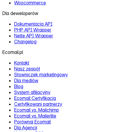
Woocommerce
Dla deweloperów
Dokumentacja API
PHP API Wrapper
Nette API Wrapper
Changelog
Ecomail.pl
Kontakt
Nasz zespół
Słowniczek marketingowy
Dla mediów
Blog
System afiliacyjny
Ecomail Certyfikacja
Certyfikowani partnerzy
Ecomail vs. Mailchimp
Ecomail vs. Mailerlite
Porównaj Ecomail
Dla Agencji