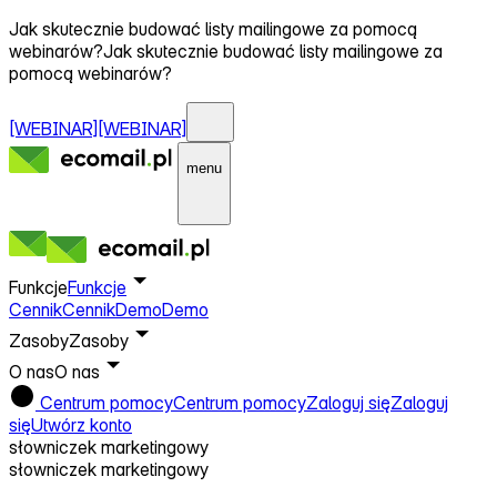
Jak skutecznie budować listy mailingowe za pomocą
webinarów?
Jak skutecznie budować listy mailingowe za
pomocą webinarów?
[WEBINAR]
[WEBINAR]
menu
Funkcje
Funkcje
Cennik
Cennik
Demo
Demo
Zasoby
Zasoby
O nas
O nas
Centrum pomocy
Centrum pomocy
Zaloguj się
Zaloguj
się
Utwórz konto
słowniczek marketingowy
słowniczek marketingowy