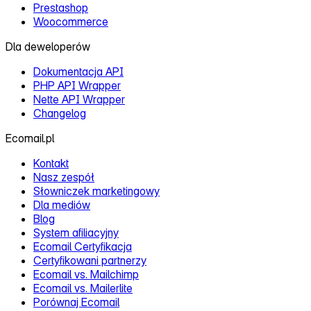
Prestashop
Woocommerce
Dla deweloperów
Dokumentacja API
PHP API Wrapper
Nette API Wrapper
Changelog
Ecomail.pl
Kontakt
Nasz zespół
Słowniczek marketingowy
Dla mediów
Blog
System afiliacyjny
Ecomail Certyfikacja
Certyfikowani partnerzy
Ecomail vs. Mailchimp
Ecomail vs. Mailerlite
Porównaj Ecomail