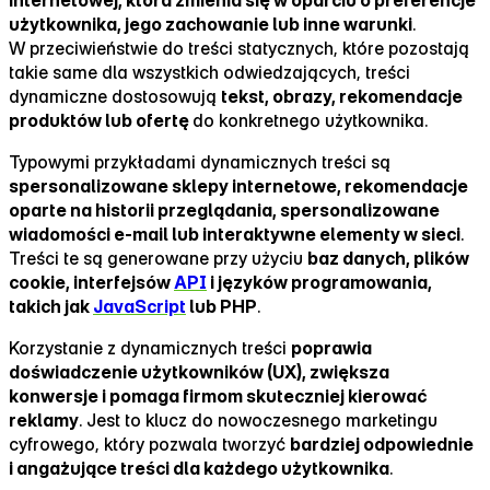
użytkownika, jego zachowanie lub inne warunki
.
W przeciwieństwie do treści statycznych, które pozostają
takie same dla wszystkich odwiedzających, treści
dynamiczne dostosowują
tekst, obrazy, rekomendacje
produktów lub ofertę
do konkretnego użytkownika.
Typowymi przykładami dynamicznych treści są
spersonalizowane sklepy internetowe, rekomendacje
oparte na historii przeglądania, spersonalizowane
wiadomości e‑mail lub interaktywne elementy w sieci
.
Treści te są generowane przy użyciu
baz danych, plików
cookie, interfejsów
API
i języków programowania,
takich jak
JavaScript
lub PHP
.
Korzystanie z dynamicznych treści
poprawia
doświadczenie użytkowników (UX), zwiększa
konwersje i pomaga firmom skuteczniej kierować
reklamy
. Jest to klucz do nowoczesnego marketingu
cyfrowego, który pozwala tworzyć
bardziej odpowiednie
i angażujące treści dla każdego użytkownika
.