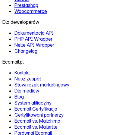
Prestashop
Woocommerce
Dla deweloperów
Dokumentacja API
PHP API Wrapper
Nette API Wrapper
Changelog
Ecomail.pl
Kontakt
Nasz zespół
Słowniczek marketingowy
Dla mediów
Blog
System afiliacyjny
Ecomail Certyfikacja
Certyfikowani partnerzy
Ecomail vs. Mailchimp
Ecomail vs. Mailerlite
Porównaj Ecomail