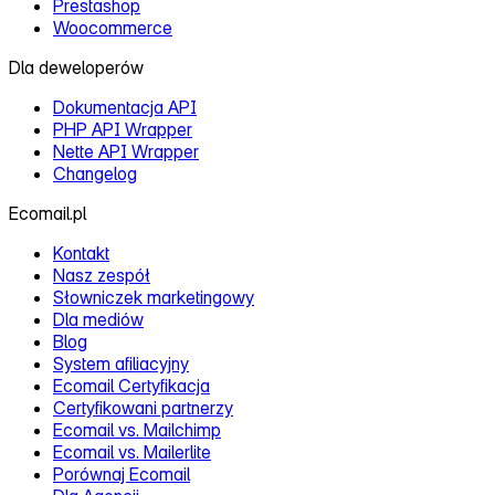
Prestashop
Woocommerce
Dla deweloperów
Dokumentacja API
PHP API Wrapper
Nette API Wrapper
Changelog
Ecomail.pl
Kontakt
Nasz zespół
Słowniczek marketingowy
Dla mediów
Blog
System afiliacyjny
Ecomail Certyfikacja
Certyfikowani partnerzy
Ecomail vs. Mailchimp
Ecomail vs. Mailerlite
Porównaj Ecomail