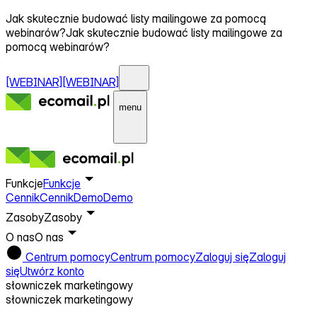
Jak skutecznie budować listy mailingowe za pomocą
webinarów?
Jak skutecznie budować listy mailingowe za
pomocą webinarów?
[WEBINAR]
[WEBINAR]
menu
Funkcje
Funkcje
Cennik
Cennik
Demo
Demo
Zasoby
Zasoby
O nas
O nas
Centrum pomocy
Centrum pomocy
Zaloguj się
Zaloguj
się
Utwórz konto
słowniczek marketingowy
słowniczek marketingowy